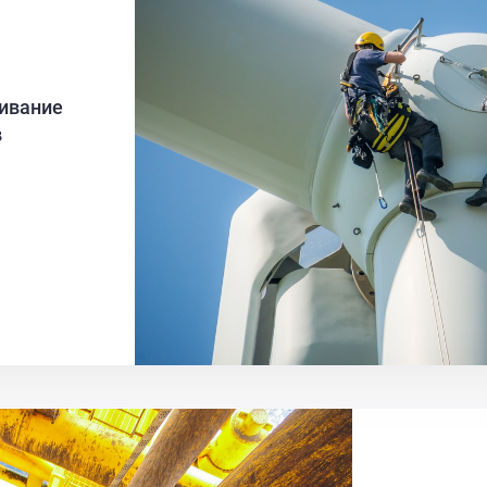
живание
в